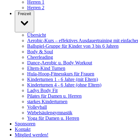
Herren 1
Herren 2
Freizeit
Übersicht
Aerobic-Kurs – effektives Ausdauertraining mit einfache
Ballspiel-Gruppe für Kinder von 3 bis 6 Jahren
Body & Soul
Cheerleading
Dance-Aerobic u. Body Workout
Eltern-Kind Turnen
Hula-Hoop-Fitnesskurs für Frauen
Kinderturnen 1 - 6 Jahre (mit Eltern)
Kinderturnen 4 - 6 Jahre (ohne Eltern)
Ladys Body Fit
Pilates für Damen u. Herren
starkes Kinderturnen
Volleyball
Wirbelsäulengymnastik
Yoga für Damen u. Herren
Sponsoren
Kontakt
Mitglied werden!