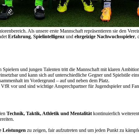
renbereich. Als unsere erste Mannschaft repräsentieren sie den Verei
ndet
Erfahrung
,
Spielintelligenz
und
ehrgeizige Nachwuchsspieler
, 
Spielern und jungen Talenten tritt die Mannschaft mit klaren Ambitio
einsetzbar und kann sich auf unterschiedliche Gegner und Spielstile eins
usammenhalt im Vordergrund – auf und neben dem Platz.
 VfR vor und sind wichtige Ansprechpartner für Jugendspieler und Fan
rden
Technik, Taktik, Athletik und Mentalität
kontinuierlich weiterentw
reiten.
e Leistungen
zu zeigen, fair aufzutreten und um jeden Punkt zu kämpfe