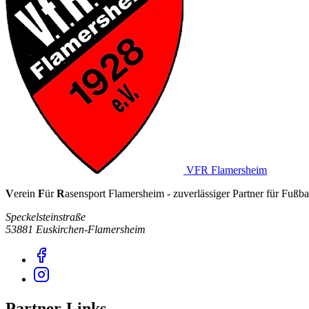
VFR Flamersheim
V
erein
F
ür
R
asensport Flamersheim - zuverlässiger Partner für Fußbal
Speckelsteinstraße
53881 Euskirchen-Flamersheim
Partner-Links