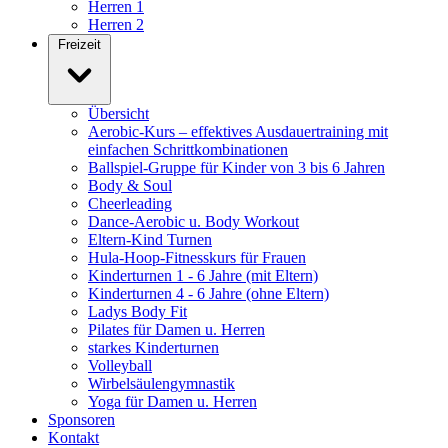
Herren 1
Herren 2
Freizeit
Übersicht
Aerobic-Kurs – effektives Ausdauertraining mit
einfachen Schrittkombinationen
Ballspiel-Gruppe für Kinder von 3 bis 6 Jahren
Body & Soul
Cheerleading
Dance-Aerobic u. Body Workout
Eltern-Kind Turnen
Hula-Hoop-Fitnesskurs für Frauen
Kinderturnen 1 - 6 Jahre (mit Eltern)
Kinderturnen 4 - 6 Jahre (ohne Eltern)
Ladys Body Fit
Pilates für Damen u. Herren
starkes Kinderturnen
Volleyball
Wirbelsäulengymnastik
Yoga für Damen u. Herren
Sponsoren
Kontakt