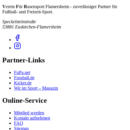
V
erein
F
ür
R
asensport Flamersheim - zuverlässiger Partner für
Fußball- und Freizeit-Sport.
Speckelsteinstraße
53881 Euskirchen-Flamersheim
Partner-Links
FuPa.net
Fussball.de
Kicker.de
Wir im Sport – Magazin
Online-Service
Mitglied werden
Kontakt aufnehmen
FAQ
Sitemap