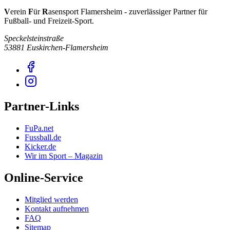
V
erein
F
ür
R
asensport Flamersheim - zuverlässiger Partner für
Fußball- und Freizeit-Sport.
Speckelsteinstraße
53881 Euskirchen-Flamersheim
Partner-Links
FuPa.net
Fussball.de
Kicker.de
Wir im Sport – Magazin
Online-Service
Mitglied werden
Kontakt aufnehmen
FAQ
Sitemap