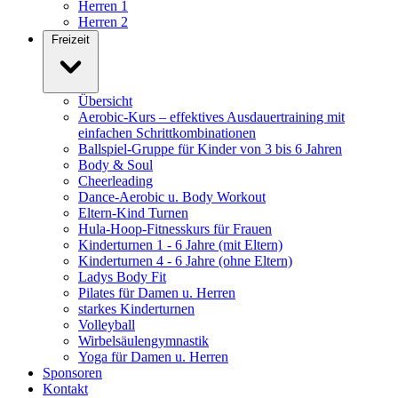
Herren 1
Herren 2
Freizeit
Übersicht
Aerobic-Kurs – effektives Ausdauertraining mit
einfachen Schrittkombinationen
Ballspiel-Gruppe für Kinder von 3 bis 6 Jahren
Body & Soul
Cheerleading
Dance-Aerobic u. Body Workout
Eltern-Kind Turnen
Hula-Hoop-Fitnesskurs für Frauen
Kinderturnen 1 - 6 Jahre (mit Eltern)
Kinderturnen 4 - 6 Jahre (ohne Eltern)
Ladys Body Fit
Pilates für Damen u. Herren
starkes Kinderturnen
Volleyball
Wirbelsäulengymnastik
Yoga für Damen u. Herren
Sponsoren
Kontakt